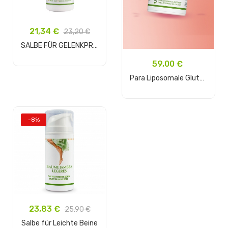
21,34 €
23,20 €
SALBE FÜR GELENKPROBLEMEN
59,00 €
In den Warenkorb
Para Liposomale Glutathion...
In den Warenkorb
-8%
23,83 €
25,90 €
Salbe für Leichte Beine