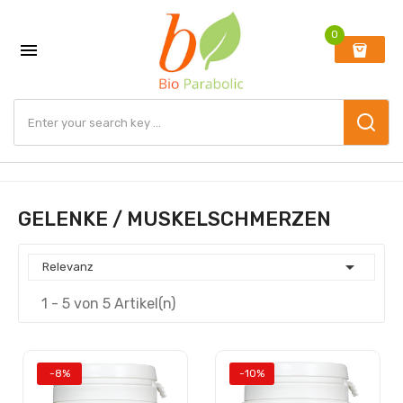
0

GELENKE / MUSKELSCHMERZEN

Relevanz
1 - 5 von 5 Artikel(n)
-8%
-10%