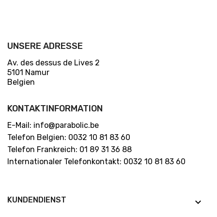
UNSERE ADRESSE
Av. des dessus de Lives 2
5101 Namur
Belgien
KONTAKTINFORMATION
E-Mail: info@parabolic.be
Telefon Belgien: 0032 10 81 83 60
Telefon Frankreich: 01 89 31 36 88
Internationaler Telefonkontakt: 0032 10 81 83 60
KUNDENDIENST
keyboard_arrow_down