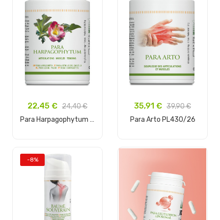
22,45 €
35,91 €
24,40 €
39,90 €
Para Harpagophytum PL430/10
Para Arto PL430/26
In den Warenkorb
In den Warenkorb
-8%