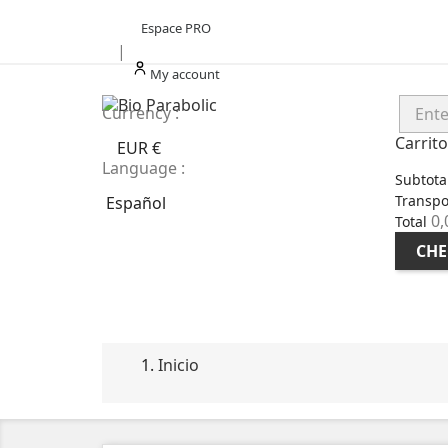
Espace PRO
|
My account
Currency :
Carrit
EUR €
Language :
Subtota
Transpo
Español
0,
Total
CHE
INICIO
COMPLEMENTOS ALIMENTICIOS
Inicio