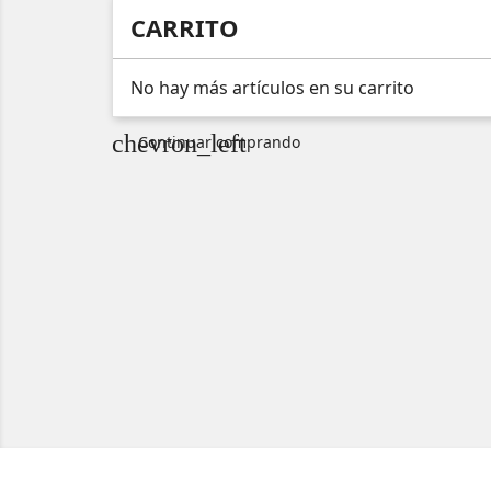
CARRITO
No hay más artículos en su carrito
chevron_left
Continuar comprando