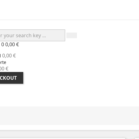
o
0
0,00 €
0,00 €
l
rte
00 €
CKOUT
CONSEJOS DE SALUD
TESTIMONIOS DE CLIENTES