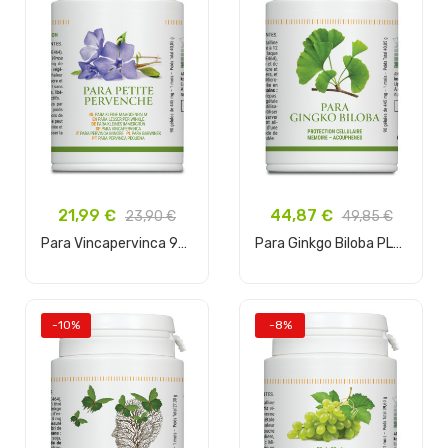
21,99 €
44,87 €
23,90 €
49,85 €
Para Vincapervinca 90 cápsulas
Para Ginkgo Biloba PL430/1
Añadir al carrito
Añadir al carrito
-10%
-8%