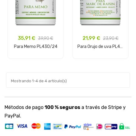
21,99 €
35,91 €
23,90 €
39,90 €
Para Orujo de uva PL430/18
Para Memo PL430/24
Añadir al carrito
Añadir al carrito
Mostrando 1-4 de 4 artículo(s)
Métodos de pago
100 % seguros
a través de Stripe y
PayPal.