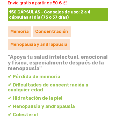
Envío gratis a partir de 50 € 📦
150 CÁPSULAS - Consejos de uso: 2 a 4
cápsulas al día (75 o 37 días)
Memoria
Concentración
Menopausia y andropausia
"Apoya tu salud intelectual, emocional
y física, especialmente después de la
menopausia"
✔ Pérdida de memoria
✔ Dificultades de concentración a
cualquier edad
✔ Hidratación de la piel
✔ Menopausia y andropausia
✔ Colesterol