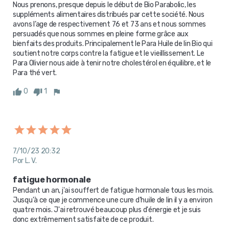
Nous prenons, presque depuis le début de Bio Parabolic, les 
suppléments alimentaires distribués par cette société. Nous 
avons l’age de respectivement 76 et 73 ans et nous sommes 
persuadés que nous sommes en pleine forme grâce aux 
bienfaits des produits. Principalement le Para Huile de lin Bio qui 
soutient notre corps contre la fatigue et le vieillissement. Le 
Para Olivier nous aide à tenir notre cholestérol en équilibre, et le 
Para thé vert.
0
1
7/10/23 20:32
Por L. V.
fatigue hormonale
Pendant un an, j'ai souffert de fatigue hormonale tous les mois. 
Jusqu'à ce que je commence une cure d'huile de lin il y a environ 
quatre mois. J'ai retrouvé beaucoup plus d'énergie et je suis 
donc extrêmement satisfaite de ce produit.