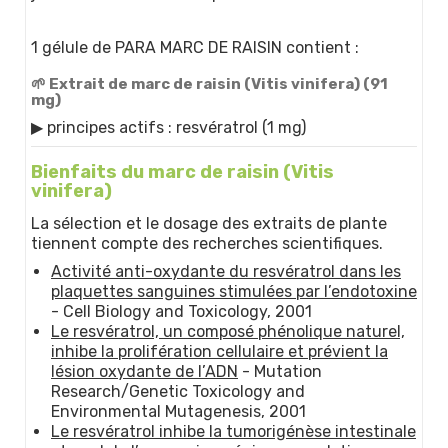
1 gélule de PARA MARC DE RAISIN contient :
🌱 Extrait de marc de raisin (Vitis vinifera) (91
mg)
▶ principes actifs : resvératrol (1 mg)
Bienfaits du marc de raisin (Vitis
vinifera)
La sélection et le dosage des extraits de plante
tiennent compte des recherches scientifiques.
Activité anti-oxydante du resvératrol dans les
plaquettes sanguines stimulées par l’endotoxine
- Cell Biology and Toxicology, 2001
Le resvératrol, un composé phénolique naturel,
inhibe la prolifération cellulaire et prévient la
lésion oxydante de l’ADN
- Mutation
Research/Genetic Toxicology and
Environmental Mutagenesis, 2001
Le resvératrol inhibe la tumorigénèse intestinale