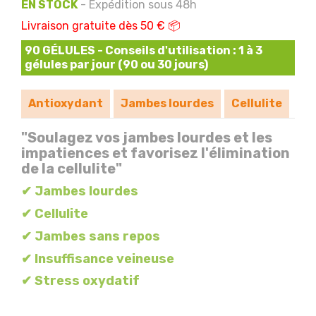
EN STOCK
- Expédition sous 48h
Livraison gratuite dès 50 € 📦
90 GÉLULES - Conseils d'utilisation : 1 à 3
gélules par jour (90 ou 30 jours)
Antioxydant
Jambes lourdes
Cellulite
"Soulagez vos jambes lourdes et les
impatiences et favorisez l'élimination
de la cellulite"
✔ Jambes lourdes
✔ Cellulite
✔ Jambes sans repos
✔ Insuffisance veineuse
✔ Stress oxydatif